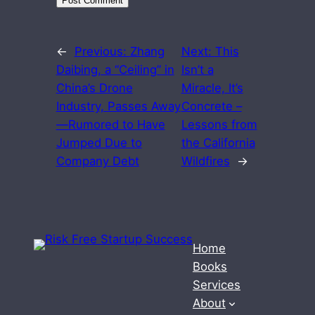
←
Previous:
Zhang
Next:
This
Daibing, a “Ceiling” in
Isn’t a
China’s Drone
Miracle, It’s
Industry, Passes Away
Concrete –
—Rumored to Have
Lessons from
Jumped Due to
the California
Company Debt
Wildfires
→
Home
Books
Services
About