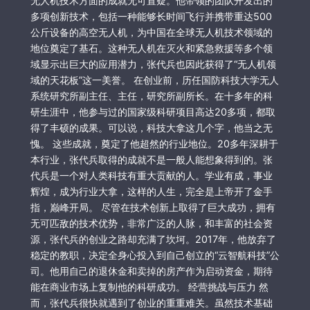
无人机技术方面的成就无可置疑。他带领的团队开发出的
多项创新技术，包括一种能够长时间飞行并携带重达500
公斤设备的高空无人机，为中国在全球无人机技术领域的
地位奠定了基石。这种无人机在灭火和紧急救援等多个领
域显示出巨大的应用潜力，张代兵也因此获得了“无人机领
域的天花板”这一美誉。 在创业前，历任国防科技大学无人
系统研究所副主任、主任，研究所副所长。在十多年的科
研生涯中，他参与过的国家级科研项目高达20多项，都取
得了丰硕的成果。可以说，科技大拿这几个字，他当之无
愧。 这些成就，奠定了他超然的行业地位。20多年深耕于
本行业，张代兵取得的成就不是一般人能想象得到的。张
代兵是一个对人类科技有重大贡献的人。学业有成，事业
辉煌，成为行业大拿，这样的人生，完全是上帝开了金手
指，巅峰开局。 尽管在技术创新上取得了巨大成功，拥有
无可匹敌的技术优势，非常广泛的人脉，和丰富的社会资
源，张代兵的创业之路却充满了坎坷。2017年，他放弃了
稳定的教职，决定全身心投入到自己创立的“云智航科技”公
司。他用自己的退休金和卖掉的房产作为启动资金，期待
能在商业市场上复制他的科研成功。 经营挑战与压力 然
而，张代兵很快就遇到了创业的重重难关。虽然技术基础