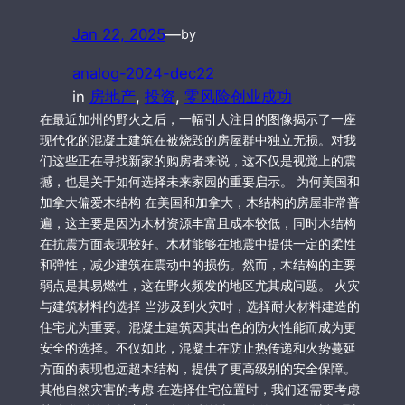
Jan 22, 2025
—
by
analog-2024-dec22
in
房地产
, 
投资
, 
零风险创业成功
在最近加州的野火之后，一幅引人注目的图像揭示了一座
现代化的混凝土建筑在被烧毁的房屋群中独立无损。对我
们这些正在寻找新家的购房者来说，这不仅是视觉上的震
撼，也是关于如何选择未来家园的重要启示。 为何美国和
加拿大偏爱木结构 在美国和加拿大，木结构的房屋非常普
遍，这主要是因为木材资源丰富且成本较低，同时木结构
在抗震方面表现较好。木材能够在地震中提供一定的柔性
和弹性，减少建筑在震动中的损伤。然而，木结构的主要
弱点是其易燃性，这在野火频发的地区尤其成问题。 火灾
与建筑材料的选择 当涉及到火灾时，选择耐火材料建造的
住宅尤为重要。混凝土建筑因其出色的防火性能而成为更
安全的选择。不仅如此，混凝土在防止热传递和火势蔓延
方面的表现也远超木结构，提供了更高级别的安全保障。
其他自然灾害的考虑 在选择住宅位置时，我们还需要考虑