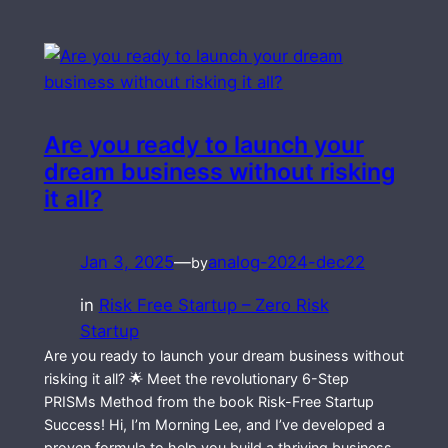
Are you ready to launch your
dream business without risking
it all?
Jan 3, 2025
—
analog-2024-dec22
by
in
Risk Free Startup – Zero Risk
Startup
Are you ready to launch your dream business without
risking it all? 🌟 Meet the revolutionary 6-Step
PRISMs Method from the book Risk-Free Startup
Success! Hi, I’m Morning Lee, and I’ve developed a
proven formula to help you build a thriving business,