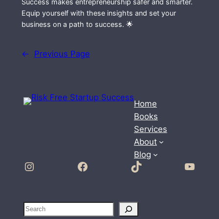
Success makes entrepreneurship safer and smarter.
Equip yourself with these insights and set your
business on a path to success. 🌟
←
Previous Page
Home
Books
Services
About
Blog
Instagram
Facebook
TikTok
YouTube
S