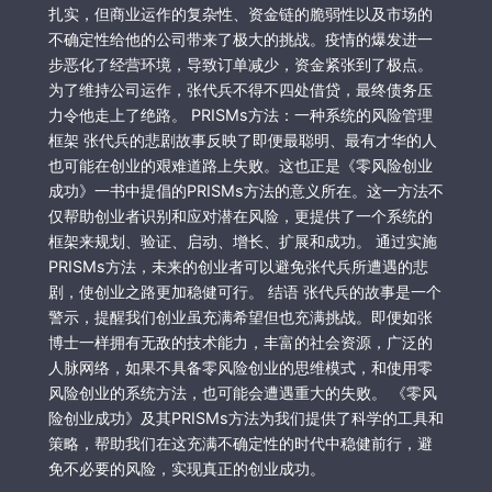
扎实，但商业运作的复杂性、资金链的脆弱性以及市场的
不确定性给他的公司带来了极大的挑战。疫情的爆发进一
步恶化了经营环境，导致订单减少，资金紧张到了极点。
为了维持公司运作，张代兵不得不四处借贷，最终债务压
力令他走上了绝路。 PRISMs方法：一种系统的风险管理
框架 张代兵的悲剧故事反映了即便最聪明、最有才华的人
也可能在创业的艰难道路上失败。这也正是《零风险创业
成功》一书中提倡的PRISMs方法的意义所在。这一方法不
仅帮助创业者识别和应对潜在风险，更提供了一个系统的
框架来规划、验证、启动、增长、扩展和成功。 通过实施
PRISMs方法，未来的创业者可以避免张代兵所遭遇的悲
剧，使创业之路更加稳健可行。 结语 张代兵的故事是一个
警示，提醒我们创业虽充满希望但也充满挑战。即便如张
博士一样拥有无敌的技术能力，丰富的社会资源，广泛的
人脉网络，如果不具备零风险创业的思维模式，和使用零
风险创业的系统方法，也可能会遭遇重大的失败。 《零风
险创业成功》及其PRISMs方法为我们提供了科学的工具和
策略，帮助我们在这充满不确定性的时代中稳健前行，避
免不必要的风险，实现真正的创业成功。