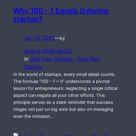
Why 100 – 1 Equals 0 during
startup?
Jan 16, 2025
—
by
analog-2024-dec22
in
Risk Free Startup – Zero Risk
Startup
In the world of startups, every small detail counts.
The formula “100 – 1 = 0” underscores a pivotal
lesson for entrepreneurs: neglecting a single critical
aspect can negate all your other efforts. This
principle serves as a stark reminder that success
hinges not just on big wins but also on managing
even the minutest…