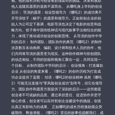
袖。他的成长历程与创业者必须面对的挑战、决策和激励
他人追随其愿景的道路不谋而合。 从哪吒身上学到的创业
启示： 导演的愿景：创业型领导力 《哪吒2》的成功离不
开导演饺子（杨宇）的愿景和领导力。正如初创企业的创
始人为公司定下基调，电影导演也决定了电影的创意和战
略方向。饺子将中国传统神话与现代叙事手法相结合的能
力，体现了推动成功创业的创新思维。 从导演的创作中学
到的启示： 制作团队：团队协作的典范 《哪吒2》的制作
涉及数百名动画师、编剧、设计师和技术人员的协作，他
们共同将导演的愿景变为现实。这种协作精神与初创团队
的动态相似，不同的技能和视角汇聚在一起，共同实现一
个目标。 从制作团队中学到的启示： 创业视角：打造爆款
企业 从创业的角度来看，《哪吒2》的创作历程为打造成
功企业提供了蓝图： 结语：哪吒2的创业精神 虽然《哪吒
2》可能无法直接与“零风险创业成功”划等号，但它在领导
力、团队协作和愿景方面提供了深刻的启示——这些都是
创业者不可或缺的品质。通过承担责任、促进协作并坚守
核心价值，创业者可以应对初创企业建设中的挑战，创造
出真正有影响力的成果。 正如哪吒的成长历程激励观众突
破期待、释放潜能，《哪吒2》背后的故事也提醒我们，成