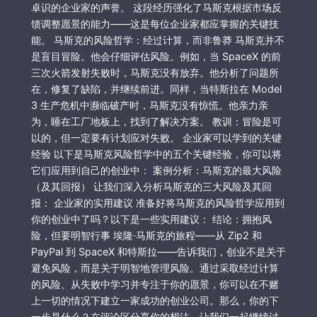
卓识的企业家的声誉。 这段经历强化了马斯克根据市场反
馈调整愿景的能力——这是每位企业家都应掌握的关键技
能。 马斯克的风险哲学：经过计算，而非鲁莽 马斯克并不
是盲目冒险。他会仔细评估风险。例如，当 SpaceX 的前
三次火箭发射失败时，马斯克没有放弃。他分析了问题所
在，修复了缺陷，并继续前进。同样，当特斯拉在 Model
3 生产危机中濒临破产时，马斯克没有惊慌。他亲力亲
为，睡在工厂地板上，找到了解决方案。 教训：冒险是可
以的，但一定要有计划应对失败。 企业家可以学到的关键
经验 以下是马斯克风险哲学中的五个关键经验，你可以将
它们应用到自己的创业中： 案例分析：马斯克的最大风险
（及其回报） 让我们深入分析马斯克的三大风险及其回
报： 企业家的实用建议 准备好将马斯克的风险哲学应用到
你的创业中了吗？以下是一些实用建议： 结论：拥抱风
险，但要明智行事 埃隆·马斯克的旅程——从 Zip2 和
PayPal 到 SpaceX 和特斯拉——告诉我们，创业不是关于
避免风险，而是关于明智地管理风险。通过采取经过计算
的风险、从失败中学习并专注于你的愿景，你可以在不赌
上一切的情况下建立一家成功的创业公司。那么，你的下
一步是什么？在评论区分享你的想法，让我们一起继续讨