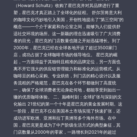
（Howard Schultz）收购了星巴克并对其品牌进行了重
塑，星巴克才真正踏上了全球化的征程。 舒尔茨将意大利
的咖啡文化巧妙地引入美国，开创性地提出了“第三空间”的
概念——一个介于家庭和办公室之间，能够为人们提供舒
适社交环境的场所。这一新颖的理念迅速吸引了广大消费
者的目光，星巴克的门店数量也随之开始迅猛增长。到了
2000年，星巴克已经在全球各地开设了超过3500家门
店，成功占据了全球咖啡市场的领导地位。 星巴克的崛
起，一方面得益于其独特且精准的品牌定位，另一方面也
离不开它强大的供应链管理能力和标准化的运营模式。从
咖啡豆的精心采购、专业烘焙，到门店的精心设计以及服
务流程的严格规范，星巴克在各个环节都做到了高度统
一，确保了全球消费者无论身处何地，都能享受到如出一
辙的优质咖啡体验。 二、巅峰时刻：全球扩张与深刻的文
化输出 21世纪的第一个十年是星巴克的黄金发展时期。这
一阶段，星巴克不仅在美国本土市场实现了快速扩张，还
成功进军欧洲、亚洲和拉丁美洲等多个海外市场。在中
国，星巴克更是成为了中产阶级生活方式的典型象征，其
门店数量从2000年的零家，一路增长到2021年的超过