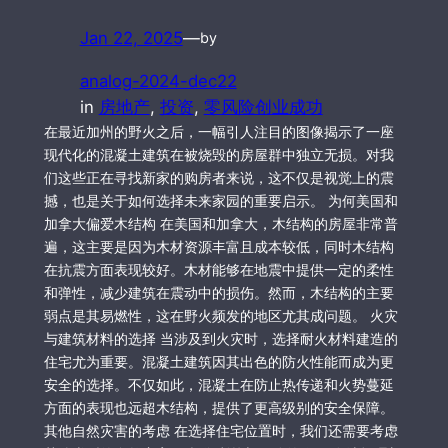
Jan 22, 2025
—
by
analog-2024-dec22
in
房地产
, 
投资
, 
零风险创业成功
在最近加州的野火之后，一幅引人注目的图像揭示了一座
现代化的混凝土建筑在被烧毁的房屋群中独立无损。对我
们这些正在寻找新家的购房者来说，这不仅是视觉上的震
撼，也是关于如何选择未来家园的重要启示。 为何美国和
加拿大偏爱木结构 在美国和加拿大，木结构的房屋非常普
遍，这主要是因为木材资源丰富且成本较低，同时木结构
在抗震方面表现较好。木材能够在地震中提供一定的柔性
和弹性，减少建筑在震动中的损伤。然而，木结构的主要
弱点是其易燃性，这在野火频发的地区尤其成问题。 火灾
与建筑材料的选择 当涉及到火灾时，选择耐火材料建造的
住宅尤为重要。混凝土建筑因其出色的防火性能而成为更
安全的选择。不仅如此，混凝土在防止热传递和火势蔓延
方面的表现也远超木结构，提供了更高级别的安全保障。
其他自然灾害的考虑 在选择住宅位置时，我们还需要考虑