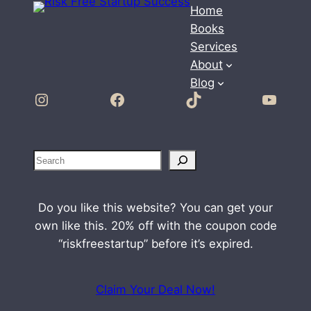
Home
Books
Services
About
Blog
Instagram
Facebook
TikTok
YouTube
S
e
a
Do you like this website? You can get your
r
own like this. 20% off with the coupon code
c
“riskfreestartup” before it’s expired.
h
Claim Your Deal Now!