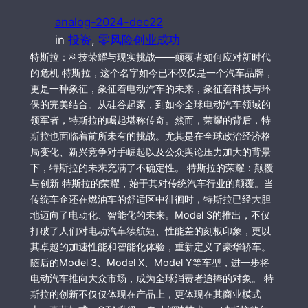
analog-2024-dec22
in
投资
, 
零风险创业成功
特斯拉：科技荣耀与现实挑战——颠覆者如何应对新时代
的危机 特斯拉，这个名字如今已不仅仅是一个汽车品牌，
更是一种象征，象征着电动汽车的未来，象征着科技与环
保的完美结合。从硅谷起家，到如今全球电动汽车领域的
领军者，特斯拉的崛起堪称传奇。然而，荣耀的背后，特
斯拉也面临着前所未有的挑战。尤其是在全球政治经济格
局变化、新兴竞争对手崛起以及公众舆论压力加大的背景
下，特斯拉的未来充满了不确定性。 特斯拉的荣耀：颠覆
与创新 特斯拉的荣耀，始于其对传统汽车行业的颠覆。当
传统车企还在燃油车的舒适区中徘徊时，特斯拉已经大胆
地迈向了电动化、智能化的未来。Model S的推出，不仅
打破了人们对电动汽车续航短、性能差的刻板印象，更以
其卓越的加速性能和智能化体验，重新定义了豪华轿车。
随后的Model 3、Model X、Model Y等车型，进一步将
电动汽车推向大众市场，成为全球消费者追捧的对象。 特
斯拉的创新不仅仅体现在产品上，更体现在其商业模式