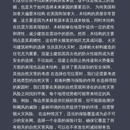
们这些正在寻找新家的购房者来说，这不仅是视觉上的震
撼，也是关于如何选择未来家园的重要启示。 为何美国和
加拿大偏爱木结构 在美国和加拿大，木结构的房屋非常普
遍，这主要是因为木材资源丰富且成本较低，同时木结构
在抗震方面表现较好。木材能够在地震中提供一定的柔性
和弹性，减少建筑在震动中的损伤。然而，木结构的主要
弱点是其易燃性，这在野火频发的地区尤其成问题。 火灾
与建筑材料的选择 当涉及到火灾时，选择耐火材料建造的
住宅尤为重要。混凝土建筑因其出色的防火性能而成为更
安全的选择。不仅如此，混凝土在防止热传递和火势蔓延
方面的表现也远超木结构，提供了更高级别的安全保障。
其他自然灾害的考虑 在选择住宅位置时，我们还需要考虑
其他类型的自然灾害： 权衡利弊与保险的作用 在选择理想
的家园时，我们需要在美丽的自然景观和潜在的自然灾害
风险之间找到平衡。每个地理优势都可能带来特定的风
险。例如，海边房屋虽提供壮丽的景观，但可能面临潮汐
和飓风的威胁；森林环绕的住所提供宁静的环境，但需警
惕火灾风险。 在这种情况下，适当的保险覆盖成为必不可
少的安全网。选择一个全面的保险计划，确保它覆盖了所
有相关的自然灾害风险，可以在不幸发生时减轻财务负