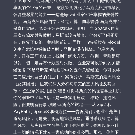
了 PayPal，使马斯克成为千万富翁，并巩固了他作为远见
卓识的企业家的声誉。 这段经历强化了马斯克根据市场反
馈调整愿景的能力——这是每位企业家都应掌握的关键技
能。 马斯克的风险哲学：经过计算，而非鲁莽 马斯克并不
是盲目冒险。他会仔细评估风险。例如，当 SpaceX 的前
三次火箭发射失败时，马斯克没有放弃。他分析了问题所
在，修复了缺陷，并继续前进。同样，当特斯拉在 Model
3 生产危机中濒临破产时，马斯克没有惊慌。他亲力亲
为，睡在工厂地板上，找到了解决方案。 教训：冒险是可
以的，但一定要有计划应对失败。 企业家可以学到的关键
经验 以下是马斯克风险哲学中的五个关键经验，你可以将
它们应用到自己的创业中： 案例分析：马斯克的最大风险
（及其回报） 让我们深入分析马斯克的三大风险及其回
报： 企业家的实用建议 准备好将马斯克的风险哲学应用到
你的创业中了吗？以下是一些实用建议： 结论：拥抱风
险，但要明智行事 埃隆·马斯克的旅程——从 Zip2 和
PayPal 到 SpaceX 和特斯拉——告诉我们，创业不是关于
避免风险，而是关于明智地管理风险。通过采取经过计算
的风险、从失败中学习并专注于你的愿景，你可以在不赌
上一切的情况下建立一家成功的创业公司。那么，你的下