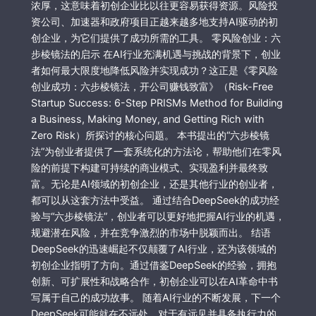
浓厚，这意味着初创企业比以往更容易获得资源。风险投
资公司、加速器和政府项目正越来越多地支持AI驱动的初
创企业，为它们提供了成功所需的工具。 零风险创业：六
步棱镜法的启示 在AI行业充满机遇与挑战的背景下，创业
者如何最大限度地降低风险并实现成功？这正是《零风险
创业成功：六步棱镜法，开公司赚钱致富》（Risk-Free
Startup Success: 6-Step PRISMs Method for Building
a Business, Making Money, and Getting Rich with
Zero Risk）所探讨的核心问题。 本书提出的“六步棱镜
法”为创业者提供了一套系统化的方法论，帮助他们在零风
险的前提下构建可持续的商业模式、实现盈利并最终致
富。无论是AI领域的初创企业，还是其他行业的创业者，
都可以从这套方法中受益。 通过结合DeepSeek的成功经
验与“六步棱镜法”，创业者可以更好地把握AI行业的机遇，
规避潜在风险，并在竞争激烈的市场中脱颖而出。 结语
DeepSeek的迅速崛起不仅颠覆了AI行业，还为该领域的
初创企业指明了方向。通过借鉴DeepSeek的经验，拥抱
创新、可扩展性和战略合作，初创企业可以在AI革命中书
写属于自己的成功故事。 随着AI行业的不断发展，下一个
DeepSeek可能就在不远处。对于有远见并具备执行力的