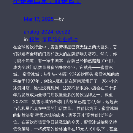
不是星巴克，而是它！
Mar 17, 2025
—
by
analog-2024-dec22
in
投资
, 
零风险创业成功
在全球餐饮行业中，麦当劳和星巴克无疑是两大巨头，它
们以遍布全球的门店和强大的品牌影响力著称。然而，你
可能不知道，有一家中国本土品牌已经悄然超越了它们，
成为全球门店数量最多的餐饮企业。它就是——蜜雪冰
城。 蜜雪冰城：从街头小铺到全球茶饮巨头 蜜雪冰城的故
事始于1997年，创始人张红超在河南郑州开了一家小小的
冰淇淋店。谁也没有想到，这家不起眼的小店会在二十多
年后发展成为全球门店数量最多的餐饮品牌之一。截至
2023年，蜜雪冰城的全球门店数量已超过2万家，远超麦
当劳和星巴克在中国的门店数量。 性价比为王：蜜雪冰城
的制胜法宝 蜜雪冰城的成功，离不开其“高性价比”的定
位。在茶饮市场竞争日益激烈的今天，蜜雪冰城始终坚持
低价策略，一杯奶茶的价格通常在10元人民币以下，甚至