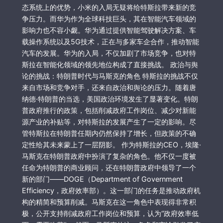
态系统上的优势，小米的入局无疑将给特斯拉带来新的竞
争压力。而华为作为全球科技巨头，其在智能汽车领域的
影响力也不容小觑。华为通过提供智能驾驶解决方案、车
载操作系统以及5G技术，正在与多家车企合作，推动智能
汽车的发展。华为的入局，不仅加剧了市场竞争，也对特
斯拉在智能化领域的领先地位构成了直接挑战。 政治与舆
论的挑战：特朗普时代与马斯克的角色 特斯拉的挑战不仅
来自市场和竞争对手，还来自政治和舆论的压力。随着唐
纳德·特朗普的当选，美国政治环境发生了显著变化。特朗
普政府推行的政策，包括削减政府工作岗位、减少对新能
源产业的补贴等，对特斯拉的发展产生了一定的影响。尽
管特斯拉在特朗普任期内仍然保持了增长，但政策的不确
定性给其未来蒙上了一层阴影。 作为特斯拉的CEO，埃隆·
马斯克在特朗普政府中扮演了复杂的角色。他不仅一度被
任命为特朗普的商业顾问，还在特朗普政府中领导了一个
新的部门——DOGE（Department of Government
Efficiency，政府效率部）。这一部门的任务是推动政府机
构的精简和预算削减。马斯克在这一角色中表现得非常积
极，公开支持削减政府工作岗位和预算，认为“政府效率低