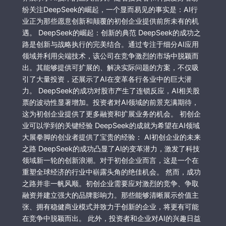
纷关注DeepSeek的崛起，一个显而易见的事实是：AI行
业正为那些愿意创新和颠覆的初创企业提供前所未有的机
遇。 DeepSeek的崛起：创新的典范 DeepSeek的成功之
路是创新与战略执行的完美结合。通过专注于细分AI应用
领域并利用尖端技术，该公司在竞争激烈的市场中脱颖而
出。其能够提供可扩展的、解决实际问题的方案，不仅吸
引了大量投资，还展示了AI在变革各行各业中的巨大潜
力。 DeepSeek的成功对股市产生了连锁反应，AI相关股
票的波动性显著增加。投资者对AI领域的前景充满期待，
这为初创企业提供了更多融资和扩展业务的机会。 初创企
业可以学到的关键经验 DeepSeek的成就为希望在AI领域
大展拳脚的创业者提供了宝贵的经验： AI初创企业的未来
之路 DeepSeek的成功凸显了AI的变革潜力，激发了科技
领域新一轮的创新浪潮。对于初创企业而言，这是一个在
重塑全球经济的行业中崭露头角的绝佳机会。 然而，成功
之路并非一帆风顺。初创企业需要应对激烈的竞争、争取
融资并建立强大的品牌影响力。那些能够清晰展示价值主
张、拥有稳健商业模式并致力于创新的企业，将更有可能
在竞争中脱颖而出。 此外，投资者和企业对AI的兴趣日益