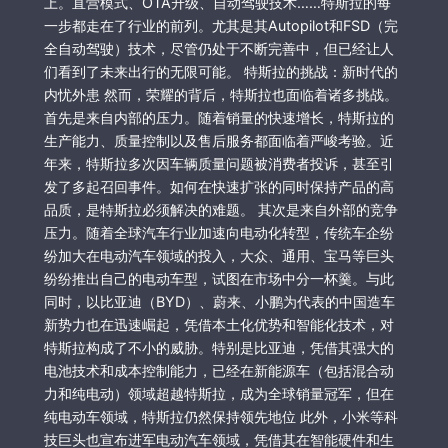
上。直营模式、OTA升级、自动驾驶技术……特斯拉的每
一步都走在了行业的前列。尤其是其Autopilot和FSD（完
全自动驾驶）技术，尽管仍处于不断完善中，但已经让人
们看到了未来出行的无限可能。 特斯拉的挑战：新时代的
内忧外患 然而，荣耀的背后，特斯拉也面临着诸多挑战。
首先是来自内部的压力。随着销量的快速增长，特斯拉的
生产能力、质量控制以及售后服务都面临着严峻考验。近
年来，特斯拉多次因车辆质量问题被消费者投诉，甚至引
发了多起召回事件。如何在快速扩张的同时保持产品的高
品质，是特斯拉必须解决的难题。 其次是来自外部的竞争
压力。随着全球汽车行业加速向电动化转型，传统车企纷
纷加大在电动汽车领域的投入，大众、通用、宝马等巨头
纷纷推出自己的电动车型，试图在市场中分一杯羹。与此
同时，以比亚迪（BYD）、蔚来、小鹏为代表的中国造车
新势力也在迅速崛起，凭借本土化优势和智能化技术，对
特斯拉构成了不小的威胁。特别是比亚迪，凭借其强大的
电池技术和成本控制能力，已经在新能源车（包括混合动
力和纯电动）领域超越特斯拉，成为全球销量冠军，但在
纯电动车领域，特斯拉仍然保持领先地位 此外，小米等科
技巨头也宣布进军电动汽车领域，凭借其在智能硬件和生