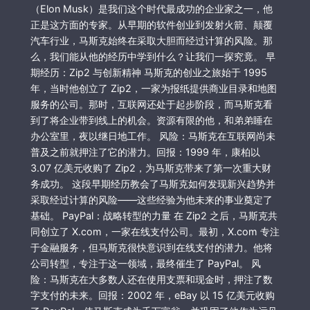
（Elon Musk）是我们这个时代最成功的企业家之一，他
正是这方面的专家。从早期的软件创业到发射火箭、颠覆
汽车行业，马斯克始终在采取大胆而经过计算的风险。那
么，我们能从他的经历中学到什么？让我们一探究竟。 早
期经历：Zip2 与创新精神 马斯克的创业之旅始于 1995
年，当时他创立了 Zip2，一家为报纸提供商业目录和地图
服务的公司。那时，互联网还处于起步阶段，而马斯克看
到了将企业带到线上的机会。资源有限的他，和弟弟睡在
办公室里，夜以继日地工作。 风险：马斯克在互联网尚未
普及之前就押注了它的潜力。回报：1999 年，康柏以
3.07 亿美元收购了 Zip2，为马斯克带来了第一次重大财
务成功。 这段早期经历教会了马斯克如何发现新兴趋势并
采取经过计算的风险——这些经验为他未来的事业奠定了
基础。 PayPal：战略转型的力量 在 Zip2 之后，马斯克共
同创立了 X.com，一家在线支付公司。最初，X.com 专注
于金融服务，但马斯克很快意识到在线支付的潜力。他将
公司转型，专注于这一领域，最终催生了 PayPal。 风
险：马斯克在大多数人还在使用支票和现金时，押注了数
字支付的未来。回报：2002 年，eBay 以 15 亿美元收购