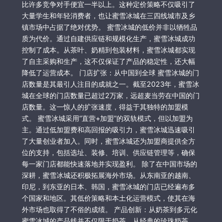
比许多竞争对手便宜一半以上。这种定价策略不仅吸引了
大量学生和年轻消费者，也让蜜雪冰城在三四线城市及乡
镇市场中占据了绝对优势。 蜜雪冰城的低价并非以牺牲品
质为代价。通过自建供应链和规模化生产，蜜雪冰城成功
控制了成本。从茶叶、奶精到包装材料，蜜雪冰城都实现
了自主采购和生产，这不仅保证了产品的稳定性，还大幅
降低了运营成本。 门店扩张：从中国到全球 蜜雪冰城的门
店数量是其最引人注目的成就之一。截至2023年，蜜雪冰
城在全球的门店数量已超过2万家，远超麦当劳在中国的门
店数量。这一惊人的扩张速度，得益于其独特的加盟模
式。 蜜雪冰城采用“直营+加盟”的双轨模式，但以加盟为
主。通过低加盟费和高回报的吸引力，蜜雪冰城迅速吸引
了大量创业者加入。同时，蜜雪冰城还为加盟商提供全方
位的支持，包括选址、装修、培训、供应链管理等，确保
每一家门店都能快速落地并实现盈利。 除了在中国市场的
深耕，蜜雪冰城还积极拓展海外市场。从东南亚的越南、
印尼，到东亚的日本、韩国，蜜雪冰城的门店已经遍布多
个国家和地区。其低价策略和本土化运营模式，使其在海
外市场也取得了不俗的成绩。 产品创新：从奶茶到多元化
蜜雪冰城的产品线并不仅限于奶茶。从经典的珍珠奶茶、