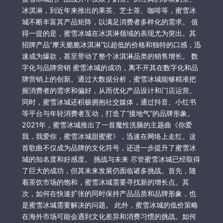
冰淇淋，到近年来推出的果茶、芝士茶、咖啡等，蜜雪冰
城不断丰富其产品矩阵，以满足消费者多样化的需求。 值
得一提的是，蜜雪冰城在冰淇淋领域的表现尤为突出。其
招牌产品“摩天脆脆冰淇淋”以超低的价格和独特的口感，迅
速成为爆款，甚至带动了整个冰淇淋品类的销售增长。 数
字化与品牌营销 蜜雪冰城的成功，离不开其在数字化和品
牌营销上的创新。通过大数据分析，蜜雪冰城能够精准把
握消费者的需求和偏好，从而优化产品设计和门店运营。
同时，蜜雪冰城还积极拥抱社交媒体，通过抖音、小红书
等平台与年轻消费者互动，打造了“接地气”的品牌形象。
2021年，蜜雪冰城推出了一首魔性洗脑的主题曲《你爱
我，我爱你，蜜雪冰城甜蜜蜜》，迅速在网络上走红。这
首歌曲不仅成为品牌的文化符号，还进一步提升了蜜雪冰
城的知名度和好感度。 挑战与未来 尽管蜜雪冰城已经取得
了巨大的成功，但其未来发展仍面临诸多挑战。首先，随
着茶饮市场的饱和，蜜雪冰城需要寻找新的增长点。其
次，如何在快速扩张的同时保持产品品质和品牌形象，也
是蜜雪冰城需要解决的问题。 此外，蜜雪冰城的低价策略
在海外市场可能会遇到文化差异和消费习惯的挑战。如何