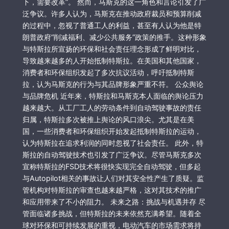
下，需要改革”。 然而，马斯克的这一角色和言论引发了广
泛争议。许多人认为，马斯克在推动政府裁员和预算削减
的过程中，忽视了普通工人的利益，甚至有人认为他是特
朗普政府“削减福利、减少公共服务”政策的推手。这种形象
与特斯拉所宣扬的环保和社会责任理念形成了鲜明对比，
导致越来越多的人开始抵制特斯拉。在美国和其他国家，
消费者和环保组织发起了多次抗议活动，呼吁抵制特斯
拉，认为马斯克的行为与其品牌形象严重不符。 公众舆论
与品牌危机 近年来，特斯拉和马斯克本人面临的舆论压力
越来越大。从工厂工人的劳动条件到自动驾驶事故的责任
归属，特斯拉多次被推上舆论的风口浪尖。尤其是在美
国，一些消费者和环保组织开始发起抵制特斯拉的运动，
认为特斯拉在追求利润的同时忽视了社会责任。 此外，特
斯拉的自动驾驶技术也引发了广泛争议。尽管马斯克多次
宣称特斯拉的FSD技术将很快实现完全自动驾驶，但多起
与Autopilot相关的事故让人们对其安全性产生了质疑。监
管机构对特斯拉的审查也越来越严格，这对其技术的推广
和应用带来了不小的阻力。 未来之路：挑战与机遇并存 尽
管面临诸多挑战，但特斯拉的未来依然充满希望。随着全
球对环保和可持续发展的重视，电动汽车的市场需求将持